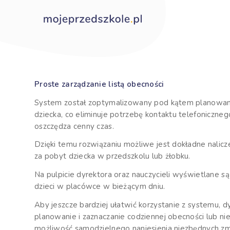
Proste zarządzanie listą obecności
System został zoptymalizowany pod kątem planowania
dziecka, co eliminuje potrzebę kontaktu telefoniczne
oszczędza cenny czas.
Dzięki temu rozwiązaniu możliwe jest dokładne nalicz
za pobyt dziecka w przedszkolu lub żłobku.
Na pulpicie dyrektora oraz nauczycieli wyświetlane s
dzieci w placówce w bieżącym dniu.
Aby jeszcze bardziej ułatwić korzystanie z systemu,
planowanie i zaznaczanie codziennej obecności lub ni
możliwość samodzielnego naniesienia niezbędnych zm