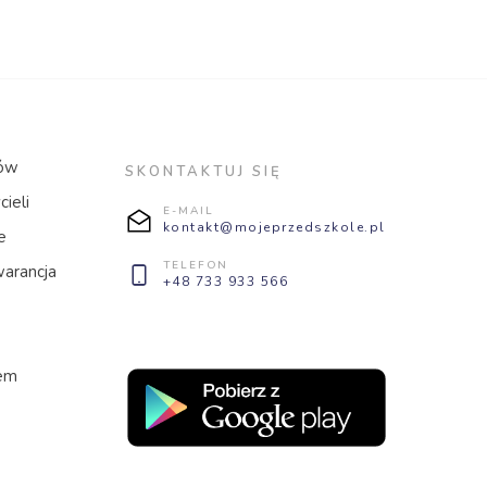
ców
SKONTAKTUJ SIĘ
ieli
E-MAIL
kontakt@mojeprzedszkole.pl
e
TELEFON
warancja
+48 733 933 566
lem