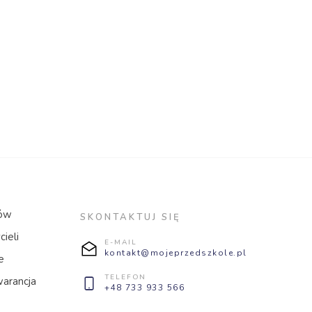
ców
SKONTAKTUJ SIĘ
ieli
E-MAIL
kontakt@mojeprzedszkole.pl
e
TELEFON
warancja
+48 733 933 566